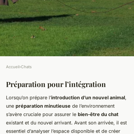
Accueil
›
Chats
CHATS
Préparation pour l’intégration
Comment intégrer un nouvel
animal de compagnie dans
Lorsqu’on prépare l’
introduction d’un nouvel animal
,
une maison déjà occupée par
une
préparation minutieuse
de l’environnement
un chat
s’avère cruciale pour assurer le
bien-être du chat
existant et du nouvel arrivant. Avant son arrivée, il est
Benjamin
•
4 novembre 2024
•
5 min de lecture
essentiel d’analyser l’espace disponible et de créer